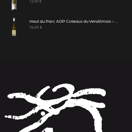
12,50
€
Haut du Parc AOP Coteaux du Vendômois - Vin Blanc Bio moelleux
16,00
€