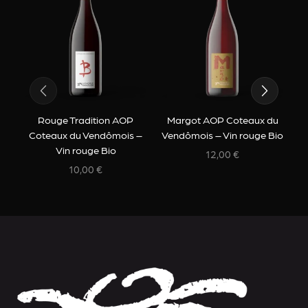
Rouge Tradition AOP
L
Margot AOP Coteaux du
Coteaux du Vendômois –
d
Vendômois – Vin rouge Bio
Vin rouge Bio
12,00
€
10,00
€